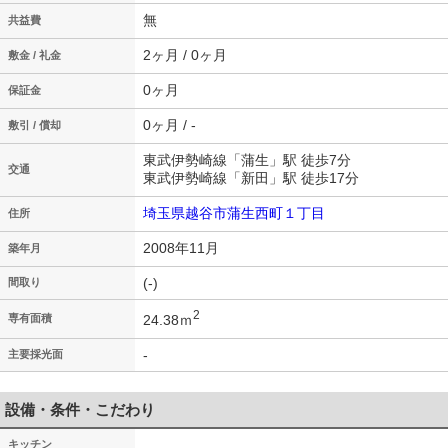
無
共益費
2ヶ月 / 0ヶ月
敷金 / 礼金
0ヶ月
保証金
0ヶ月 / -
敷引 / 償却
東武伊勢崎線「蒲生」駅 徒歩7分
交通
東武伊勢崎線「新田」駅 徒歩17分
埼玉県越谷市蒲生西町１丁目
住所
2008年11月
築年月
(-)
間取り
2
24.38ｍ
専有面積
-
主要採光面
設備・条件・こだわり
キッチン