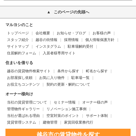
このページの先頭へ
マルヨシのこと
トップページ
会社概要
お知らせ・ブログ
お客様の声
スタッフ紹介
越谷の街情報
採用情報
個人情報保護方針
サイトマップ
インスタグラム
駐車場解約受付
住居解約フォーム
入居者様専用サイト
住まいを借りる
越谷の賃貸物件検索サイト
条件から探す
町名から探す
お部屋探し依頼
お気に入り物件
駐車場一覧
お役立ちコンテンツ
契約の更新・解約について
オーナー様向け
当社の賃貸管理について
セミナー情報
オーナー様の声
管理物件ギャラリー
リノベーション施工事例
当社が選ばれる理由
空室対策のポイント
サポート体制
賃貸管理システム
建物管理
家賃回収業務代行
越谷市の賃貸物件を探す