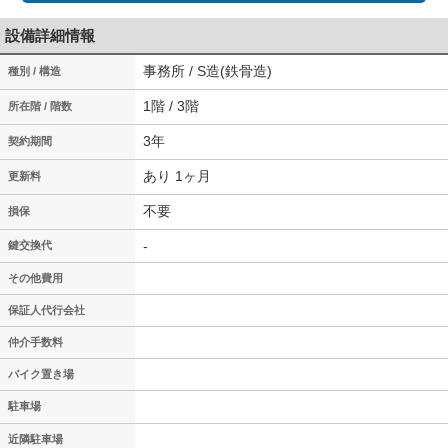
設備詳細情報
事務所 / S造(鉄骨造)
種別 / 構造
1階 / 3階
所在階 / 階数
3年
契約期間
あり 1ヶ月
更新料
不要
損保
-
鍵交換代
その他費用
保証人代行会社
仲介手数料
バイク置き場
駐車場
近隣駐車場