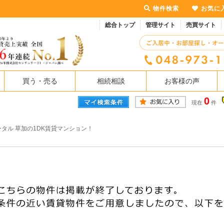
物件検索
お気に
総合トップ
管理サイト
売買サイト
買う・売る
相続相談
お客様の声
0
現在
件
タル 草加の1DK賃貸マンション！