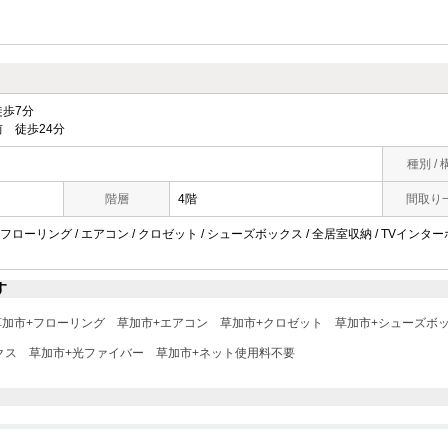
歩7分
 徒歩24分
種別 / 
階層
4階
間取り
 フローリング / エアコン / クロゼット / シューズボックス / 全居室収納 / TVインター
す
草加市+フローリング
草加市+エアコン
草加市+クロゼット
草加市+シューズボ
クス
草加市+光ファイバー
草加市+ネット使用料不要