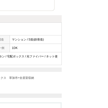
構造
マンション / S造(鉄骨造)
一例
1DK
ホン / 宅配ボックス / 光ファイバー / ネット使
ックス
草加市+全居室収納