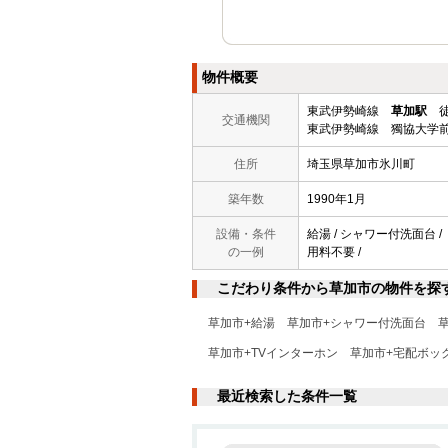
物件概要
東武伊勢崎線
草加駅
徒
交通機関
東武伊勢崎線 獨協大学前
住所
埼玉県草加市氷川町
築年数
1990年1月
設備・条件
給湯 / シャワー付洗面台 /
の一例
用料不要 /
こだわり条件から草加市の物件を探
草加市+給湯
草加市+シャワー付洗面台
草加市+TVインターホン
草加市+宅配ボッ
最近検索した条件一覧