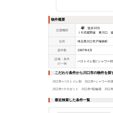
物件概要
-駅
徒歩10分
交通機関
ＪＲ武蔵野線 東川口 徒
住所
埼玉県川口市戸塚鋏町
築年数
1987年4月
設備・条件
バストイレ別 / シャワー付洗
の一例
こだわり条件から川口市の物件を探
川口市+バストイレ別
川口市+シャワー付
川口市+クロゼット
川口市+駐輪場
川口
最近検索した条件一覧