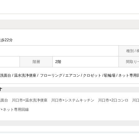
歩22分
種別 / 
階層
2階
間取り
面台 / 温水洗浄便座 / フローリング / エアコン / クロゼット / 駐輪場 / ネット専用回
す
洗面台
川口市+温水洗浄便座
川口市+システムキッチン
川口市+2口コンロ
川
市+ネット専用回線