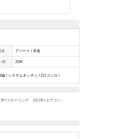
構造
アパート / 木造
一例
2DK
線 / システムキッチン / 2口コンロ /
口市+フローリング
川口市+エアコン