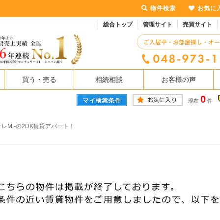
物件検索
お気に
総合トップ
管理サイト
売買サイト
買う・売る
相続相談
お客様の声
0
現在
件
レM -の2DK賃貸アパート！