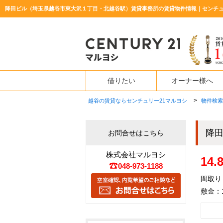
降田ビル（埼玉県越谷市東大沢１丁目・北越谷駅）賃貸事務所の賃貸物件情報｜センチュ
借りたい
オーナー様へ
>
越谷の賃貸ならセンチュリー21マルヨシ
物件検索
降
お問合せはこちら
株式会社マルヨシ
14
048-973-1188
間取り：
敷金：1