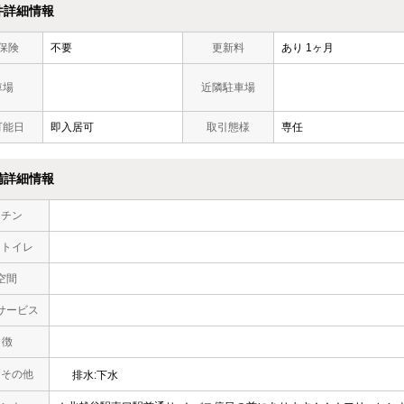
件詳細情報
保険
不要
更新料
あり 1ヶ月
車場
近隣駐車場
可能日
即入居可
取引態様
専任
備詳細情報
ッチン
・トイレ
空間
サービス
 徴
・その他
排水:下水