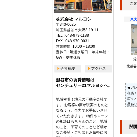
こ
株式会社 マルヨシ
東大
〒343-0025
埼玉県越谷市大沢3-19-11
TEL : 048-973-1188
FAX : 048-970-0031
営業時間 :10:00～18:00
定休日 : 毎週水曜日・年末年始・
GW・夏季休暇
賃
北越谷
会社概要
アクセス
越谷市の賃貸情報は
センチュリー21マルヨシへ。
★ガ
相談く
広々
地域密着！地元の不動産会社で
呂あ
す。 お客様の夢が現実のものと
なるよう、全力でお手伝いさせ
ていただきます。 物件やローン
の相談はもちろんのこと、地域
閲
のこと、子育てのことなど細か
なご要望・ご相談もお気軽にお