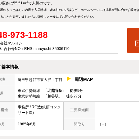
2
広さは55.51ｍ
で人気のです。
屋のもっと詳しい内容や入居時期、諸条件のご相談など、ホームページには掲載が間に合わず載せ
ることが御座いましたらお気軽にメールにて
お問い合わせ
ください。
48-973-1188
会社マルヨシ
合わせNO：RHS-maruyoshi-35036110
件基本情報
周辺MAP
在地
埼玉県越谷市東大沢１丁目
東武伊勢崎線
「北越谷駅」
徒歩9分
通
東武伊勢崎線 「越谷駅」 徒歩27分
事務所 / RC造(鉄筋コンク
/ 構造
主要採光面
-
リート造)
年月
1985年8月
間取り
（ - ）