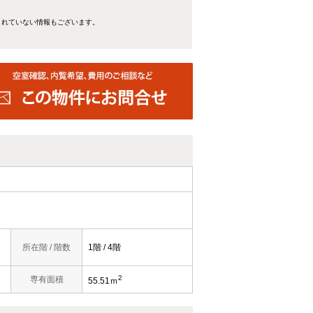
きれていない情報もございます。
所在階 / 階数
1階 / 4階
2
専有面積
55.51ｍ