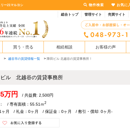
物件検索
お気に
リー21マルヨシ
総合トップ
管理サイト
売買サイト
買う・売る
相続相談
お客様の声
>
>
越谷市の賃貸情報一覧
降田ビル 北越谷の賃貸事務所！
田ビル 北越谷の賃貸事務所
.85万円
/ 共益費: 2,500円
2
 / 専有面積：55.51ｍ
ヶ月 / 礼金：0ヶ月 / 保証金：0ヶ月 / 敷引・償却: 0ヶ月-