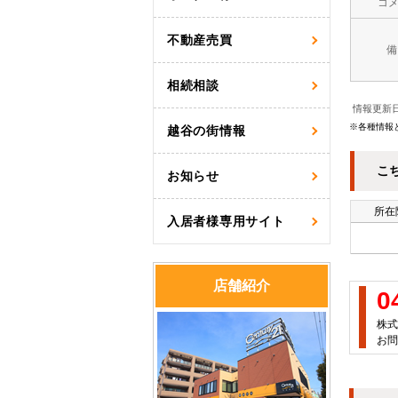
コ
不動産売買
備
相続相談
情報更新日
※各種情報
越谷の街情報
こ
お知らせ
所在
入居者様専用サイト
店舗紹介
0
株式
お問い