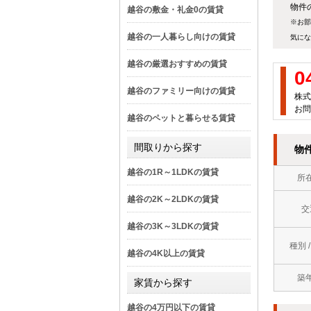
物件の
越谷の敷金・礼金0の賃貸
※お部
越谷の一人暮らし向けの賃貸
気にな
越谷の厳選おすすめの賃貸
0
越谷のファミリー向けの賃貸
株式
お問い
越谷のペットと暮らせる賃貸
間取りから探す
物
越谷の1R～1LDKの賃貸
所
越谷の2K～2LDKの賃貸
交
越谷の3K～3LDKの賃貸
種別 
越谷の4K以上の賃貸
築
家賃から探す
越谷の4万円以下の賃貸