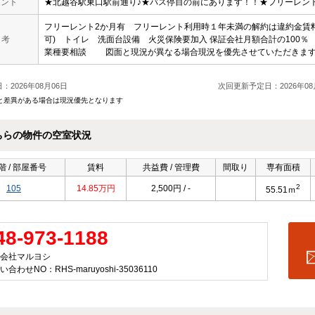
メント
★北越谷駅東口駅前通り♪★バス停目の前にあります！！★フリーレン
フリーレント2か月有 フリーレント利用時１年未満の解約は違約金賃料
 考
可) トイレ 洗面台設備 火災保険要加入 保証会社月額合計の100
業種要相談 図面と現況が異なる場合現況を優先させていただきま
：2026年08月06日
次回更新予定日：2026年08
と差異がある場合は現況優先となります
ちらの物件の空室状況
階 / 部屋番号
賃料
共益費 / 管理費
間取り
専有面積
2
105
14.85万円
2,500円 / -
55.51ｍ
48-973-1188
会社マルヨシ
合わせNO：RHS-maruyoshi-35036110