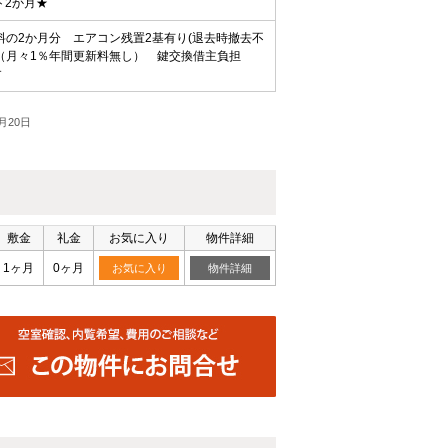
ト2か月★
の2か月分 エアコン残置2基有り(退去時撤去不
％ （月々1％年間更新料無し） 鍵交換借主負担
す
月20日
敷金
礼金
お気に入り
物件詳細
1ヶ月
0ヶ月
お気に入り
物件詳細