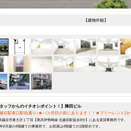
【建物外観】
タッフからのイチオシポイント！】降田ビル
越谷駅東口駅前通り♪★バス停目の前にあります！！★フリーレント2か
県越谷市東大沢１丁目【東武伊勢崎線 北越谷駅徒歩9分】にある賃貸事務所です。
85年8月築の4階建ての事務所で、お部屋は4階建ての1階部分です。