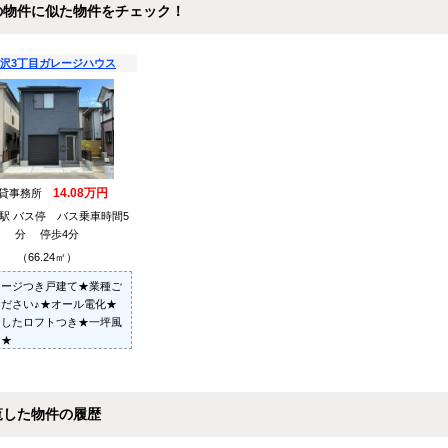
の物件に似た物件をチェック！
沢3丁目ガレージハウス
14.08万円
貸事務所
駅 バス停 バス乗車時間5
分 停歩4分
（66.24㎡）
レージつき戸建て★業種ご
ださい♪★オール電化★
としたロフトつき★一坪風
り★
覧した物件の履歴