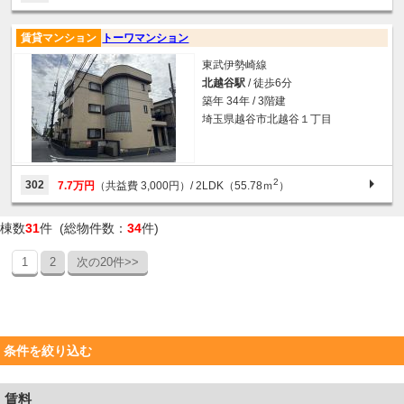
賃貸マンション
トーワマンション
東武伊勢崎線
北越谷駅
/ 徒歩6分
築年 34年 / 3階建
埼玉県越谷市北越谷１丁目
2
302
7.7万円
（共益費 3,000円）
/ 2LDK（55.78ｍ
）
棟数
31
件 (総物件数：
34
件)
1
2
次の20件>>
条件を絞り込む
賃料