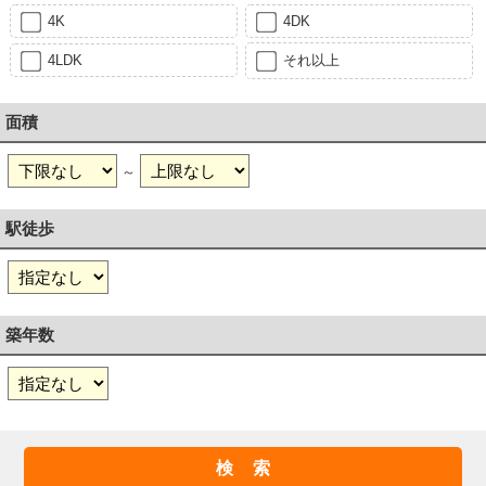
4K
4DK
4LDK
それ以上
面積
～
駅徒歩
築年数