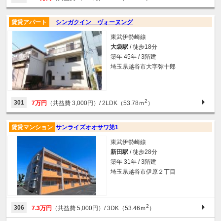
賃貸アパート
シンガクイン ヴォーヌング
東武伊勢崎線
大袋駅
/ 徒歩18分
築年 45年 / 3階建
埼玉県越谷市大字弥十郎
2
301
7万円
（共益費 3,000円）
/ 2LDK（53.78ｍ
）
賃貸マンション
サンライズオオサワ第1
東武伊勢崎線
新田駅
/ 徒歩28分
築年 31年 / 3階建
埼玉県越谷市伊原２丁目
2
306
7.3万円
（共益費 5,000円）
/ 3DK（53.46ｍ
）