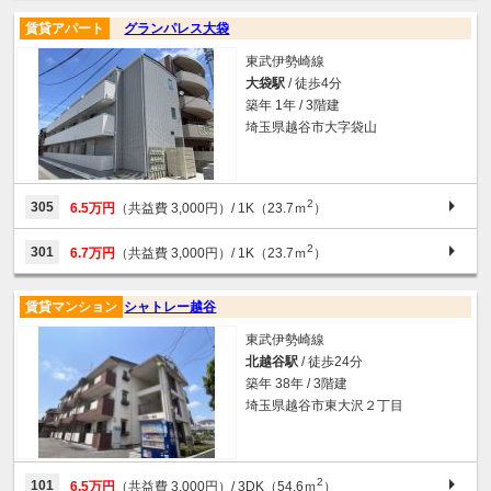
賃貸アパート
グランパレス大袋
東武伊勢崎線
大袋駅
/ 徒歩4分
築年 1年 / 3階建
埼玉県越谷市大字袋山
2
305
6.5万円
（共益費 3,000円）
/ 1K（23.7ｍ
）
2
301
6.7万円
（共益費 3,000円）
/ 1K（23.7ｍ
）
賃貸マンション
シャトレー越谷
東武伊勢崎線
北越谷駅
/ 徒歩24分
築年 38年 / 3階建
埼玉県越谷市東大沢２丁目
2
101
6.5万円
（共益費 3,000円）
/ 3DK（54.6ｍ
）