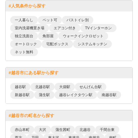
#人気条件から探す
一人暮らし
ペット可
バストイレ別
室内洗濯機置き場
エアコン付き
TVインターホン
独立洗面台
角部屋
ウォークインクロゼット
オートロック
宅配ボックス
システムキッチン
ネット無料
#越谷市にある駅から探す
越谷駅
北越谷駅
大袋駅
せんげん台駅
新越谷駅
蒲生駅
越谷レイクタウン駅
南越谷駅
#越谷市の町名から探す
赤山本町
大沢
蒲生茜町
北越谷
千間台東
西方
花田
東大沢
東越谷
南越谷
南町