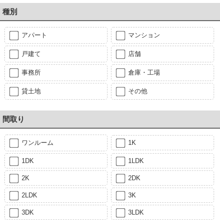
種別
アパート
マンション
戸建て
店舗
事務所
倉庫・工場
貸土地
その他
間取り
ワンルーム
1K
1DK
1LDK
2K
2DK
2LDK
3K
3DK
3LDK