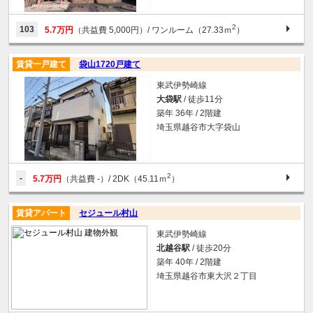
2
103
5.7万円
（共益費 5,000円）
/ ワンルーム（27.33ｍ
）
賃貸一戸建て
袋山1720戸建て
東武伊勢崎線
大袋駅
/ 徒歩11分
築年 36年 / 2階建
埼玉県越谷市大字袋山
2
-
5.7万円
（共益費 -）
/ 2DK（45.11ｍ
）
賃貸アパート
セジュール村山
東武伊勢崎線
北越谷駅
/ 徒歩20分
築年 40年 / 2階建
埼玉県越谷市東大沢２丁目