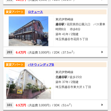
賃貸アパート
ロテュース
東武伊勢崎線
越谷駅
/ 花田第四公園入口 バス乗車
時間6分 停歩8分
築年 41年 / 2階建
埼玉県越谷市花田５丁目
2
203
6.4万円
（共益費 3,000円）
/ 2DK（37.5ｍ
）
賃貸アパート
パナウィンディアB
東武伊勢崎線
北越谷駅
/ 徒歩15分
築年 37年 / 2階建
埼玉県越谷市東大沢１丁目
2
101
6.5万円
（共益費 3,000円）
/ 3DK（51ｍ
）