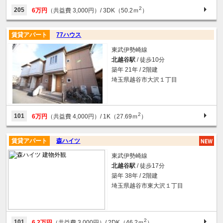
2
205
6万円
（共益費 3,000円）
/ 3DK（50.2ｍ
）
賃貸アパート
77ハウス
東武伊勢崎線
北越谷駅
/ 徒歩10分
築年 21年 / 2階建
埼玉県越谷市大沢１丁目
2
101
6万円
（共益費 4,000円）
/ 1K（27.69ｍ
）
賃貸アパート
森ハイツ
東武伊勢崎線
北越谷駅
/ 徒歩17分
築年 38年 / 2階建
埼玉県越谷市東大沢１丁目
2
101
6.2万円
（共益費 3,000円）
/ 2DK（46.2ｍ
）