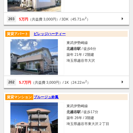
2
203
5万円
（共益費 3,000円）
/ 3DK（45.71ｍ
）
賃貸アパート
ビレッジハーティー
東武伊勢崎線
北越谷駅
/ 徒歩6分
築年 21年 / 2階建
埼玉県越谷市大沢
2
202
5.7万円
（共益費 3,000円）
/ 1K（24.22ｍ
）
賃貸マンション
ブルージュ鈴鳳
東武伊勢崎線
北越谷駅
/ 徒歩17分
築年 26年 / 3階建
埼玉県越谷市東大沢２丁目