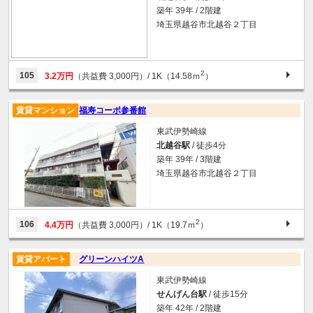
築年 39年 / 2階建
埼玉県越谷市北越谷２丁目
2
105
3.2万円
（共益費 3,000円）
/ 1K（14.58ｍ
）
賃貸マンション
福寿コーポ参番館
東武伊勢崎線
北越谷駅
/ 徒歩4分
築年 39年 / 3階建
埼玉県越谷市北越谷２丁目
2
106
4.4万円
（共益費 3,000円）
/ 1K（19.7ｍ
）
賃貸アパート
グリーンハイツA
東武伊勢崎線
せんげん台駅
/ 徒歩15分
築年 42年 / 2階建