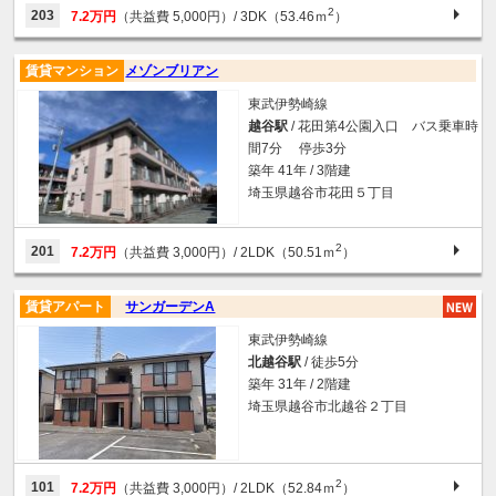
2
203
7.2万円
（共益費 5,000円）
/ 3DK（53.46ｍ
）
賃貸マンション
メゾンブリアン
東武伊勢崎線
越谷駅
/ 花田第4公園入口 バス乗車時
間7分 停歩3分
築年 41年 / 3階建
埼玉県越谷市花田５丁目
2
201
7.2万円
（共益費 3,000円）
/ 2LDK（50.51ｍ
）
賃貸アパート
サンガーデンA
東武伊勢崎線
北越谷駅
/ 徒歩5分
築年 31年 / 2階建
埼玉県越谷市北越谷２丁目
2
101
7.2万円
（共益費 3,000円）
/ 2LDK（52.84ｍ
）