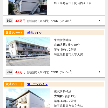
埼玉県越谷市千間台西４丁目
2
103
4.4万円
（共益費 2,000円）
/ 2DK（36.3ｍ
）
賃貸アパート
越谷ハイツ
東武伊勢崎線
北越谷駅
/ 徒歩10分
築年 40年 / 2階建
埼玉県越谷市大字大房
2
204
4.7万円
（共益費 2,000円）
/ 2DK（39.7ｍ
）
賃貸アパート
第一サンハイツ
東武伊勢崎線
大袋駅
/ 徒歩19分
築年 44年 / 2階建
埼玉県越谷市大字大林