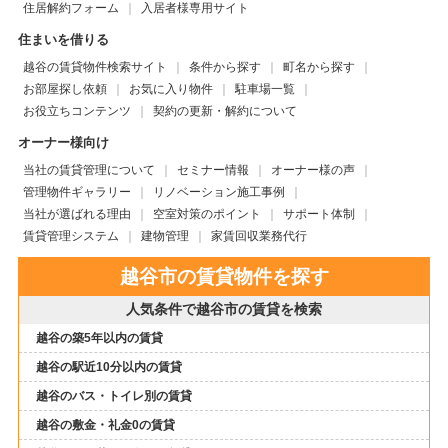
住居解約フォーム
入居者様専用サイト
住まいを借りる
越谷の賃貸物件検索サイト
条件から探す
町名から探す
お部屋探し依頼
お気に入り物件
駐車場一覧
お役立ちコンテンツ
契約の更新・解約について
オーナー様向け
当社の賃貸管理について
セミナー情報
オーナー様の声
管理物件ギャラリー
リノベーション施工事例
当社が選ばれる理由
空室対策のポイント
サポート体制
賃貸管理システム
建物管理
家賃回収業務代行
越谷市の賃貸物件を探す
人気条件で越谷市の賃貸を検索
越谷の築5年以内の賃貸
越谷の駅近10分以内の賃貸
越谷のバス・トイレ別の賃貸
越谷の敷金・礼金0の賃貸