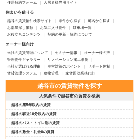
住居解約フォーム
入居者様専用サイト
住まいを借りる
越谷の賃貸物件検索サイト
条件から探す
町名から探す
お部屋探し依頼
お気に入り物件
駐車場一覧
お役立ちコンテンツ
契約の更新・解約について
オーナー様向け
当社の賃貸管理について
セミナー情報
オーナー様の声
管理物件ギャラリー
リノベーション施工事例
当社が選ばれる理由
空室対策のポイント
サポート体制
賃貸管理システム
建物管理
家賃回収業務代行
越谷市の賃貸物件を探す
人気条件で越谷市の賃貸を検索
越谷の築5年以内の賃貸
越谷の駅近10分以内の賃貸
越谷のバス・トイレ別の賃貸
越谷の敷金・礼金0の賃貸