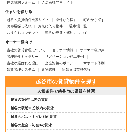
住居解約フォーム
入居者様専用サイト
住まいを借りる
越谷の賃貸物件検索サイト
条件から探す
町名から探す
お部屋探し依頼
お気に入り物件
駐車場一覧
お役立ちコンテンツ
契約の更新・解約について
オーナー様向け
当社の賃貸管理について
セミナー情報
オーナー様の声
管理物件ギャラリー
リノベーション施工事例
当社が選ばれる理由
空室対策のポイント
サポート体制
賃貸管理システム
建物管理
家賃回収業務代行
越谷市の賃貸物件を探す
人気条件で越谷市の賃貸を検索
越谷の築5年以内の賃貸
越谷の駅近10分以内の賃貸
越谷のバス・トイレ別の賃貸
越谷の敷金・礼金0の賃貸