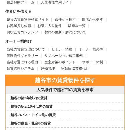
住居解約フォーム
入居者様専用サイト
住まいを借りる
越谷の賃貸物件検索サイト
条件から探す
町名から探す
お部屋探し依頼
お気に入り物件
駐車場一覧
お役立ちコンテンツ
契約の更新・解約について
オーナー様向け
当社の賃貸管理について
セミナー情報
オーナー様の声
管理物件ギャラリー
リノベーション施工事例
当社が選ばれる理由
空室対策のポイント
サポート体制
賃貸管理システム
建物管理
家賃回収業務代行
越谷市の賃貸物件を探す
人気条件で越谷市の賃貸を検索
越谷の築5年以内の賃貸
越谷の駅近10分以内の賃貸
越谷のバス・トイレ別の賃貸
越谷の敷金・礼金0の賃貸