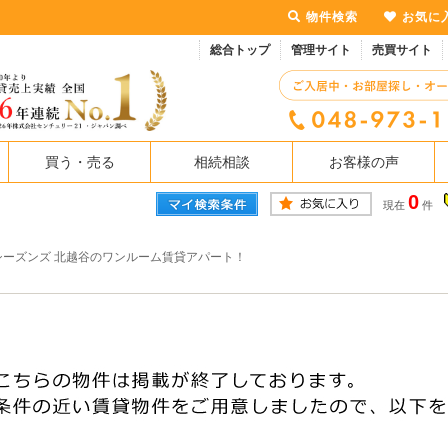
物件検索
お気に
総合トップ
管理サイト
売買サイト
買う・売る
相続相談
お客様の声
0
現在
件
シーズンズ 北越谷のワンルーム賃貸アパート！