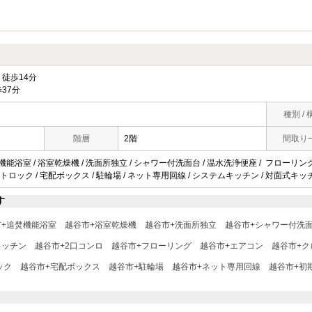
徒歩14分
37分
種別 / 
階層
2階
間取り
焚機能浴室 / 浴室乾燥機 / 洗面所独立 / シャワー付洗面台 / 温水洗浄便座 / フローリング
オートロック / 宅配ボックス / 駐輪場 / ネット専用回線 / システムキッチン / 対面式キッチ
す
市+追焚機能浴室
越谷市+浴室乾燥機
越谷市+洗面所独立
越谷市+シャワー付洗
キッチン
越谷市+2口コンロ
越谷市+フローリング
越谷市+エアコン
越谷市+ク
ック
越谷市+宅配ボックス
越谷市+駐輪場
越谷市+ネット専用回線
越谷市+初