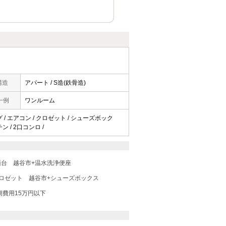
構造
アパート / S造(鉄骨造)
一例
ワンルーム
 / エアコン / クロゼット / シューズボック
ン / 2口コンロ /
面台
越谷市+温水洗浄便座
ロゼット
越谷市+シューズボックス
期費用15万円以下