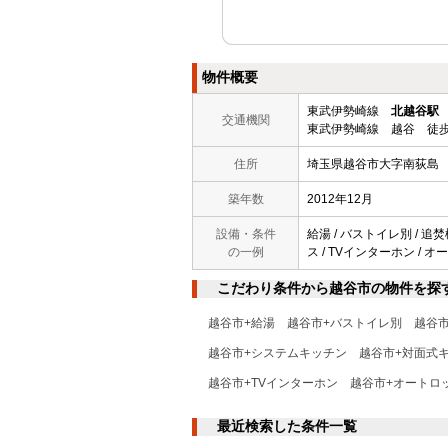
物件概要
東武伊勢崎線
北越谷駅
交通機関
東武伊勢崎線 越谷 徒歩
住所
埼玉県越谷市大字南荻島
築年数
2012年12月
設備・条件
給湯 / バストイレ別 / 追
の一例
ス / TVインターホン / 
こだわり条件から越谷市の物件を探
越谷市+給湯
越谷市+バストイレ別
越谷
越谷市+システムキッチン
越谷市+対面式
越谷市+TVインターホン
越谷市+オートロ
最近検索した条件一覧