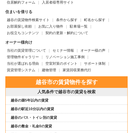
住居解約フォーム
入居者様専用サイト
住まいを借りる
越谷の賃貸物件検索サイト
条件から探す
町名から探す
お部屋探し依頼
お気に入り物件
駐車場一覧
お役立ちコンテンツ
契約の更新・解約について
オーナー様向け
当社の賃貸管理について
セミナー情報
オーナー様の声
管理物件ギャラリー
リノベーション施工事例
当社が選ばれる理由
空室対策のポイント
サポート体制
賃貸管理システム
建物管理
家賃回収業務代行
越谷市の賃貸物件を探す
人気条件で越谷市の賃貸を検索
越谷の築5年以内の賃貸
越谷の駅近10分以内の賃貸
越谷のバス・トイレ別の賃貸
越谷の敷金・礼金0の賃貸