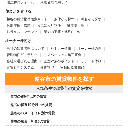
住居解約フォーム
入居者様専用サイト
住まいを借りる
越谷の賃貸物件検索サイト
条件から探す
町名から探す
お部屋探し依頼
お気に入り物件
駐車場一覧
お役立ちコンテンツ
契約の更新・解約について
オーナー様向け
当社の賃貸管理について
セミナー情報
オーナー様の声
管理物件ギャラリー
リノベーション施工事例
当社が選ばれる理由
空室対策のポイント
サポート体制
賃貸管理システム
建物管理
家賃回収業務代行
越谷市の賃貸物件を探す
人気条件で越谷市の賃貸を検索
越谷の築5年以内の賃貸
越谷の駅近10分以内の賃貸
越谷のバス・トイレ別の賃貸
越谷の敷金・礼金0の賃貸