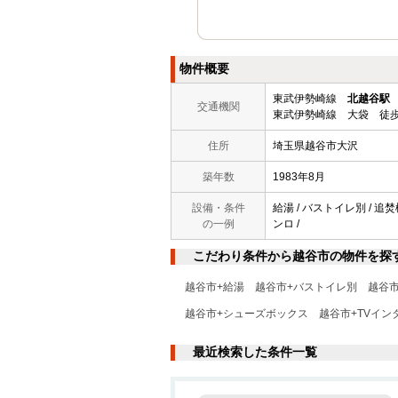
物件概要
東武伊勢崎線
北越谷駅
交通機関
東武伊勢崎線 大袋 徒歩
住所
埼玉県越谷市大沢
築年数
1983年8月
設備・条件
給湯 / バストイレ別 / 追
の一例
ンロ /
こだわり条件から越谷市の物件を探
越谷市+給湯
越谷市+バストイレ別
越谷
越谷市+シューズボックス
越谷市+TVイン
最近検索した条件一覧