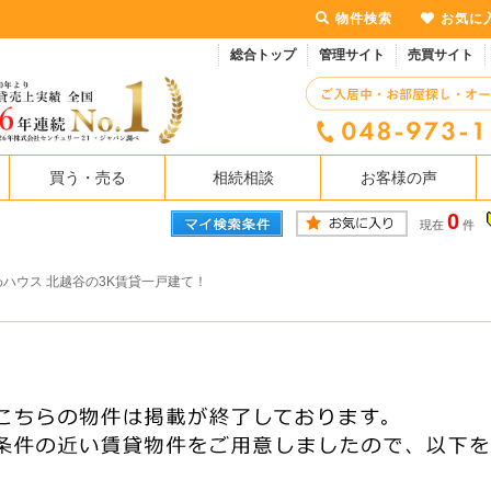
物件検索
お気に
総合トップ
管理サイト
売買サイト
買う・売る
相続相談
お客様の声
0
現在
件
ハウス 北越谷の3K賃貸一戸建て！