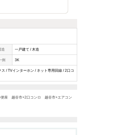
構造
一戸建て / 木造
一例
3K
ス / TVインターホン / ネット専用回線 / 2口コ
浄便座
越谷市+2口コンロ
越谷市+エアコン