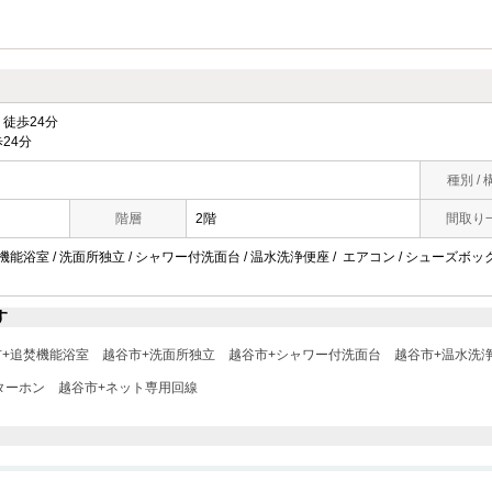
徒歩24分
24分
種別 / 
階層
2階
間取り
焚機能浴室 / 洗面所独立 / シャワー付洗面台 / 温水洗浄便座 / エアコン / シューズボック
す
市+追焚機能浴室
越谷市+洗面所独立
越谷市+シャワー付洗面台
越谷市+温水洗
ターホン
越谷市+ネット専用回線