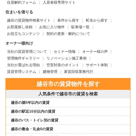
住居解約フォーム
入居者様専用サイト
住まいを借りる
越谷の賃貸物件検索サイト
条件から探す
町名から探す
お部屋探し依頼
お気に入り物件
駐車場一覧
お役立ちコンテンツ
契約の更新・解約について
オーナー様向け
当社の賃貸管理について
セミナー情報
オーナー様の声
管理物件ギャラリー
リノベーション施工事例
当社が選ばれる理由
空室対策のポイント
サポート体制
賃貸管理システム
建物管理
家賃回収業務代行
越谷市の賃貸物件を探す
人気条件で越谷市の賃貸を検索
越谷の築5年以内の賃貸
越谷の駅近10分以内の賃貸
越谷のバス・トイレ別の賃貸
越谷の敷金・礼金0の賃貸