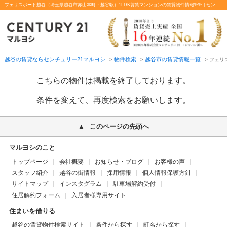
フェリスポート越谷（埼玉県越谷市赤山本町・越谷駅）1LDK賃貸マンションの賃貸物件情報%% | センチュリー21マルヨシ
越谷の賃貸ならセンチュリー21マルヨシ
物件検索
越谷市の賃貸情報一覧
>
>
>
フェリ
こちらの物件は掲載を終了しております。
条件を変えて、再度検索をお願いします。
このページの先頭へ
マルヨシのこと
トップページ
会社概要
お知らせ・ブログ
お客様の声
スタッフ紹介
越谷の街情報
採用情報
個人情報保護方針
サイトマップ
インスタグラム
駐車場解約受付
住居解約フォーム
入居者様専用サイト
住まいを借りる
越谷の賃貸物件検索サイト
条件から探す
町名から探す