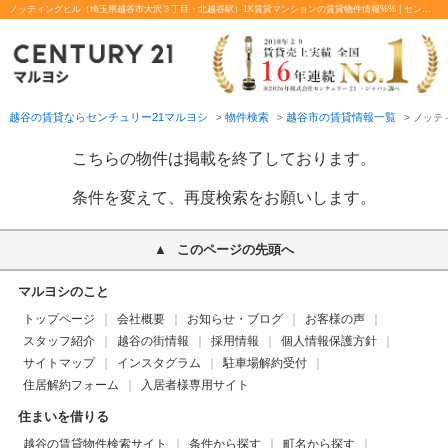
ノッティングヒル（埼玉県越谷市大沢３丁目・北越谷駅）1K賃貸マンションの賃貸物件情報%% | センチュリー21マルヨシ
越谷の賃貸ならセンチュリー21マルヨシ
物件検索
越谷市の賃貸情報一覧
>
>
>
ノッテ
こちらの物件は掲載を終了しております。
条件を変えて、再度検索をお願いします。
このページの先頭へ
マルヨシのこと
トップページ
会社概要
お知らせ・ブログ
お客様の声
スタッフ紹介
越谷の街情報
採用情報
個人情報保護方針
サイトマップ
インスタグラム
駐車場解約受付
住居解約フォーム
入居者様専用サイト
住まいを借りる
越谷の賃貸物件検索サイト
条件から探す
町名から探す