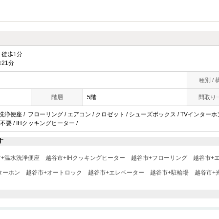
徒歩1分
21分
種別 / 
階層
5階
間取り
洗浄便座 / フローリング / エアコン / クロゼット / シューズボックス / TVインターホン 
不要 / IHクッキングヒーター /
す
市+温水洗浄便座
越谷市+IHクッキングヒーター
越谷市+フローリング
越谷市+
ターホン
越谷市+オートロック
越谷市+エレベーター
越谷市+駐輪場
越谷市+