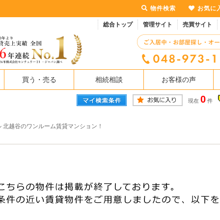
物件検索
お気に
総合トップ
管理サイト
売買サイト
買う・売る
相続相談
お客様の声
0
現在
件
ル 北越谷のワンルーム賃貸マンション！