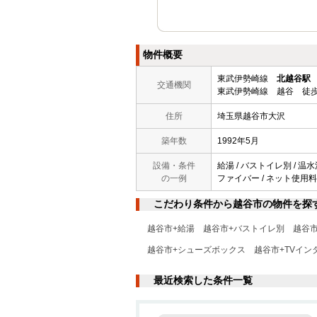
物件概要
東武伊勢崎線
北越谷駅
交通機関
東武伊勢崎線 越谷 徒歩
住所
埼玉県越谷市大沢
築年数
1992年5月
設備・条件
給湯 / バストイレ別 / 温水
の一例
ファイバー / ネット使用料
こだわり条件から越谷市の物件を探
越谷市+給湯
越谷市+バストイレ別
越谷
越谷市+シューズボックス
越谷市+TVイン
最近検索した条件一覧