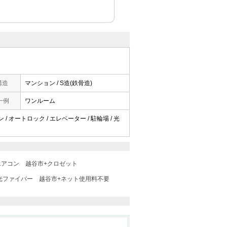
構造
マンション / S造(鉄骨造)
一例
ワンルーム
/ オートロック / エレベーター / 駐輪場 / 光
エアコン
越谷市+クロゼット
光ファイバー
越谷市+ネット使用料不要