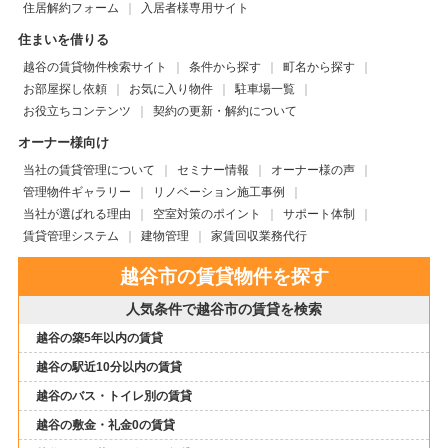
住居解約フォーム
入居者様専用サイト
住まいを借りる
越谷の賃貸物件検索サイト
条件から探す
町名から探す
お部屋探し依頼
お気に入り物件
駐車場一覧
お役立ちコンテンツ
契約の更新・解約について
オーナー様向け
当社の賃貸管理について
セミナー情報
オーナー様の声
管理物件ギャラリー
リノベーション施工事例
当社が選ばれる理由
空室対策のポイント
サポート体制
賃貸管理システム
建物管理
家賃回収業務代行
越谷市の賃貸物件を探す
人気条件で越谷市の賃貸を検索
越谷の築5年以内の賃貸
越谷の駅近10分以内の賃貸
越谷のバス・トイレ別の賃貸
越谷の敷金・礼金0の賃貸