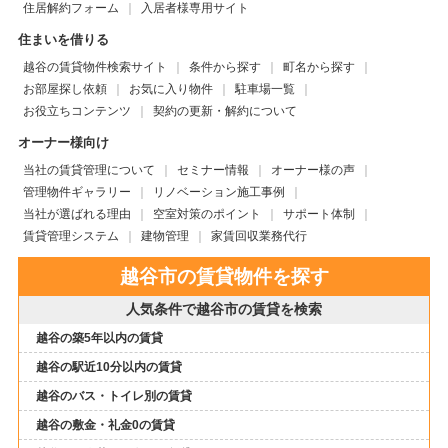
住居解約フォーム
入居者様専用サイト
住まいを借りる
越谷の賃貸物件検索サイト
条件から探す
町名から探す
お部屋探し依頼
お気に入り物件
駐車場一覧
お役立ちコンテンツ
契約の更新・解約について
オーナー様向け
当社の賃貸管理について
セミナー情報
オーナー様の声
管理物件ギャラリー
リノベーション施工事例
当社が選ばれる理由
空室対策のポイント
サポート体制
賃貸管理システム
建物管理
家賃回収業務代行
越谷市の賃貸物件を探す
人気条件で越谷市の賃貸を検索
越谷の築5年以内の賃貸
越谷の駅近10分以内の賃貸
越谷のバス・トイレ別の賃貸
越谷の敷金・礼金0の賃貸