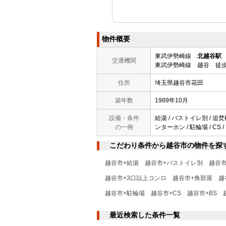
物件概要
東武伊勢崎線
北越谷駅
交通機関
東武伊勢崎線 越谷 徒歩
住所
埼玉県越谷市花田
築年数
1989年10月
設備・条件
給湯 / バストイレ別 / 追焚
の一例
ンターホン / 駐輪場 / CS 
こだわり条件から越谷市の物件を探
越谷市+給湯
越谷市+バストイレ別
越谷
越谷市+3口以上コンロ
越谷市+角部屋
越
越谷市+駐輪場
越谷市+CS
越谷市+BS
最近検索した条件一覧