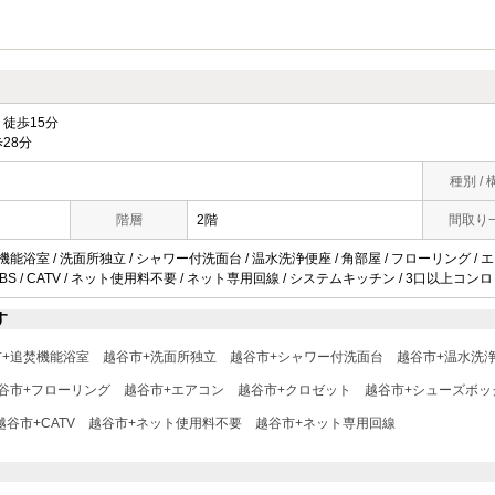
徒歩15分
28分
種別 / 
階層
2階
間取り
機能浴室 / 洗面所独立 / シャワー付洗面台 / 温水洗浄便座 / 角部屋 / フローリング / エ
/ BS / CATV / ネット使用料不要 / ネット専用回線 / システムキッチン / 3口以上コンロ 
す
市+追焚機能浴室
越谷市+洗面所独立
越谷市+シャワー付洗面台
越谷市+温水洗
谷市+フローリング
越谷市+エアコン
越谷市+クロゼット
越谷市+シューズボッ
越谷市+CATV
越谷市+ネット使用料不要
越谷市+ネット専用回線