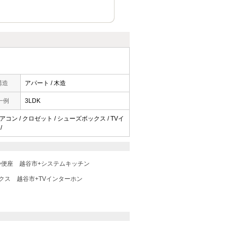
構造
アパート / 木造
一例
3LDK
アコン / クロゼット / シューズボックス / TVイ
/
浄便座
越谷市+システムキッチン
クス
越谷市+TVインターホン