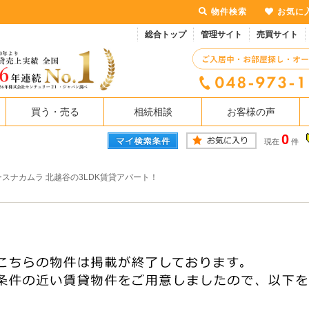
物件検索
お気に
総合トップ
管理サイト
売買サイト
買う・売る
相続相談
お客様の声
0
現在
件
スナカムラ 北越谷の3LDK賃貸アパート！