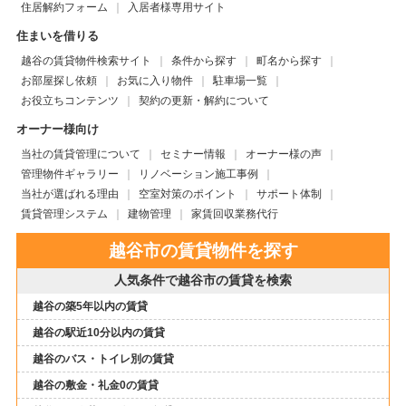
住居解約フォーム
入居者様専用サイト
住まいを借りる
越谷の賃貸物件検索サイト
条件から探す
町名から探す
お部屋探し依頼
お気に入り物件
駐車場一覧
お役立ちコンテンツ
契約の更新・解約について
オーナー様向け
当社の賃貸管理について
セミナー情報
オーナー様の声
管理物件ギャラリー
リノベーション施工事例
当社が選ばれる理由
空室対策のポイント
サポート体制
賃貸管理システム
建物管理
家賃回収業務代行
越谷市の賃貸物件を探す
人気条件で越谷市の賃貸を検索
越谷の築5年以内の賃貸
越谷の駅近10分以内の賃貸
越谷のバス・トイレ別の賃貸
越谷の敷金・礼金0の賃貸