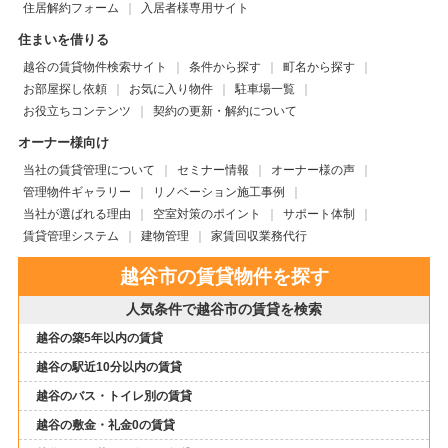
住居解約フォーム
入居者様専用サイト
住まいを借りる
越谷の賃貸物件検索サイト
条件から探す
町名から探す
お部屋探し依頼
お気に入り物件
駐車場一覧
お役立ちコンテンツ
契約の更新・解約について
オーナー様向け
当社の賃貸管理について
セミナー情報
オーナー様の声
管理物件ギャラリー
リノベーション施工事例
当社が選ばれる理由
空室対策のポイント
サポート体制
賃貸管理システム
建物管理
家賃回収業務代行
越谷市の賃貸物件を探す
人気条件で越谷市の賃貸を検索
越谷の築5年以内の賃貸
越谷の駅近10分以内の賃貸
越谷のバス・トイレ別の賃貸
越谷の敷金・礼金0の賃貸