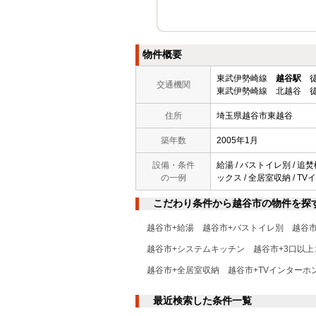
物件概要
東武伊勢崎線
越谷駅
徒
交通機関
東武伊勢崎線 北越谷 徒
住所
埼玉県越谷市東越谷
築年数
2005年1月
設備・条件
給湯 / バストイレ別 / 追
の一例
ックス / 全居室収納 / T
こだわり条件から越谷市の物件を探
越谷市+給湯
越谷市+バストイレ別
越谷
越谷市+システムキッチン
越谷市+3口以上
越谷市+全居室収納
越谷市+TVインターホ
最近検索した条件一覧