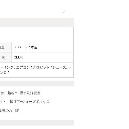
構造
アパート / 木造
一例
2LDK
ローリング / エアコン / クロゼット / シューズボ
ンロ /
面台
越谷市+温水洗浄便座
ット
越谷市+シューズボックス
費用15万円以下