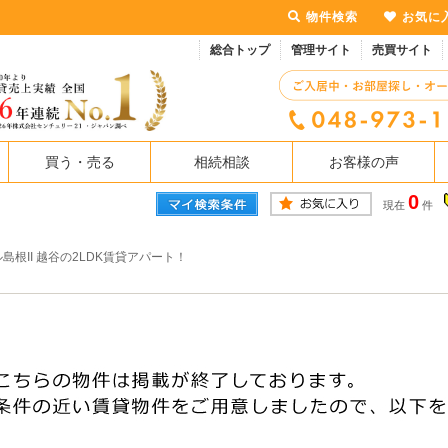
物件検索
お気に
総合トップ
管理サイト
売買サイト
買う・売る
相続相談
お客様の声
0
現在
件
島根II 越谷の2LDK賃貸アパート！