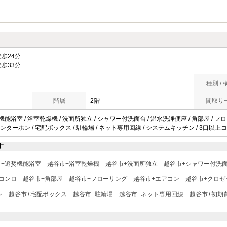
歩24分
歩33分
種別 / 
階層
2階
間取り
焚機能浴室 / 浴室乾燥機 / 洗面所独立 / シャワー付洗面台 / 温水洗浄便座 / 角部屋 / フ
Vインターホン / 宅配ボックス / 駐輪場 / ネット専用回線 / システムキッチン / 3口以上コ
す
市+追焚機能浴室
越谷市+浴室乾燥機
越谷市+洗面所独立
越谷市+シャワー付洗
コンロ
越谷市+角部屋
越谷市+フローリング
越谷市+エアコン
越谷市+クロゼ
ン
越谷市+宅配ボックス
越谷市+駐輪場
越谷市+ネット専用回線
越谷市+初期