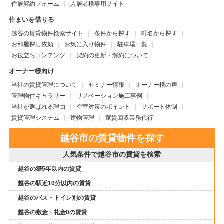
住居解約フォーム
入居者様専用サイト
住まいを借りる
越谷の賃貸物件検索サイト
条件から探す
町名から探す
お部屋探し依頼
お気に入り物件
駐車場一覧
お役立ちコンテンツ
契約の更新・解約について
オーナー様向け
当社の賃貸管理について
セミナー情報
オーナー様の声
管理物件ギャラリー
リノベーション施工事例
当社が選ばれる理由
空室対策のポイント
サポート体制
賃貸管理システム
建物管理
家賃回収業務代行
越谷市の賃貸物件を探す
人気条件で越谷市の賃貸を検索
越谷の築5年以内の賃貸
越谷の駅近10分以内の賃貸
越谷のバス・トイレ別の賃貸
越谷の敷金・礼金0の賃貸