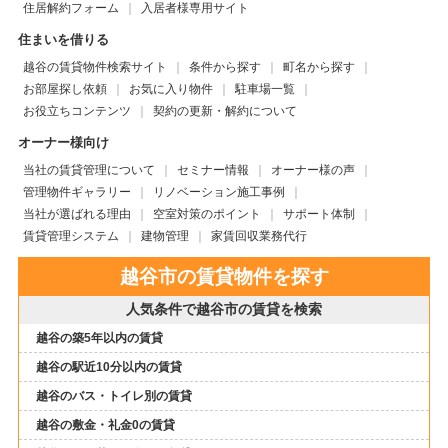
住居解約フォーム
入居者様専用サイト
住まいを借りる
越谷の賃貸物件検索サイト
条件から探す
町名から探す
お部屋探し依頼
お気に入り物件
駐車場一覧
お役立ちコンテンツ
契約の更新・解約について
オーナー様向け
当社の賃貸管理について
セミナー情報
オーナー様の声
管理物件ギャラリー
リノベーション施工事例
当社が選ばれる理由
空室対策のポイント
サポート体制
賃貸管理システム
建物管理
家賃回収業務代行
越谷市の賃貸物件を探す
人気条件で越谷市の賃貸を検索
越谷の築5年以内の賃貸
越谷の駅近10分以内の賃貸
越谷のバス・トイレ別の賃貸
越谷の敷金・礼金0の賃貸