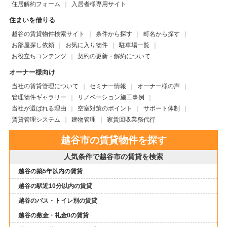
住居解約フォーム
入居者様専用サイト
住まいを借りる
越谷の賃貸物件検索サイト
条件から探す
町名から探す
お部屋探し依頼
お気に入り物件
駐車場一覧
お役立ちコンテンツ
契約の更新・解約について
オーナー様向け
当社の賃貸管理について
セミナー情報
オーナー様の声
管理物件ギャラリー
リノベーション施工事例
当社が選ばれる理由
空室対策のポイント
サポート体制
賃貸管理システム
建物管理
家賃回収業務代行
越谷市の賃貸物件を探す
人気条件で越谷市の賃貸を検索
越谷の築5年以内の賃貸
越谷の駅近10分以内の賃貸
越谷のバス・トイレ別の賃貸
越谷の敷金・礼金0の賃貸