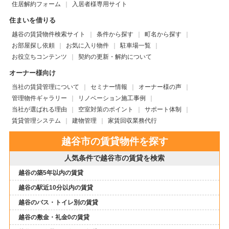
住居解約フォーム
入居者様専用サイト
住まいを借りる
越谷の賃貸物件検索サイト
条件から探す
町名から探す
お部屋探し依頼
お気に入り物件
駐車場一覧
お役立ちコンテンツ
契約の更新・解約について
オーナー様向け
当社の賃貸管理について
セミナー情報
オーナー様の声
管理物件ギャラリー
リノベーション施工事例
当社が選ばれる理由
空室対策のポイント
サポート体制
賃貸管理システム
建物管理
家賃回収業務代行
越谷市の賃貸物件を探す
人気条件で越谷市の賃貸を検索
越谷の築5年以内の賃貸
越谷の駅近10分以内の賃貸
越谷のバス・トイレ別の賃貸
越谷の敷金・礼金0の賃貸